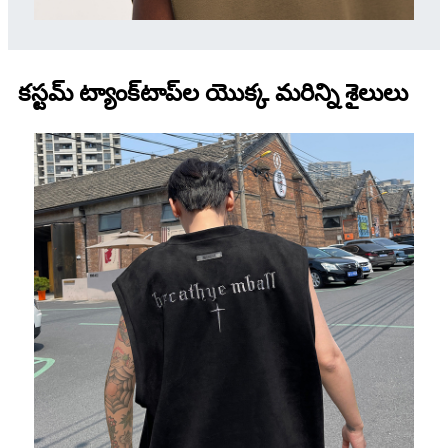
కస్టమ్ ట్యాంక్‌టాప్‌ల యొక్క మరిన్ని శైలులు