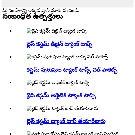
మీ సందేశాన్ని ఇక్కడ వ్రాసి మాకు పంపండి.
సంబంధిత ఉత్పత్తులు
బ్లెస్ కస్టమ్ డిజైన్ ట్యాంక్ టాప్స్
కస్టమ్ పురుషుల ట్యాంక్ టాప్స్ విత్ పాకెట్స్
బ్లెస్ కస్టమ్ అథ్లెటిక్ ట్యాంక్ టాప్స్
బ్లెస్ కస్టమ్ ట్యాంక్ టాప్ తయారీదారు