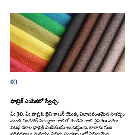
03
ఫాబ్రిక్ ఎంపికలో స్వేచ్ఛ:
మీ శైలి, మీ ఫాబ్రిక్. బ్లెస్ కాటన్ యొక్క విలాసవంతమైన సౌకర్యం
నుండి సింథటిక్ పదార్థాల గాలితో కూడిన గాలి ప్రసరణ వరకు
వివిధ రకాల ఫాబ్రిక్ ఎంపికలను అందిస్తుంది. కాలానుగుణ
పరివర్తనాలు మరియు విభిన్న సందర్భాలలో విభిన్నమైన