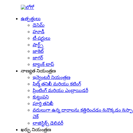
ఉత్పత్తులు
డెనిమ్
హూడీ
టీ-షర్టులు
షార్ట్స్
జాకెట్
జాగర్
ట్యాంక్ టాప్
నాణ్యత నియంత్రణ
ఇన్వెంటరీ నియంత్రణ
ఫిల్మ్ తనిఖీ మరియు కటింగ్
ప్రింటింగ్ మరియు ఎంబ్రాయిడరీ
కుట్టుపని
పూర్తి తనిఖీ
వదులుగా ఉన్న దారాలను కత్తిరించడం &నొక్కడం &స్పా
చెక్
లాజిస్టిక్స్ డెలివరీ
ఖర్చు నియంత్రణ