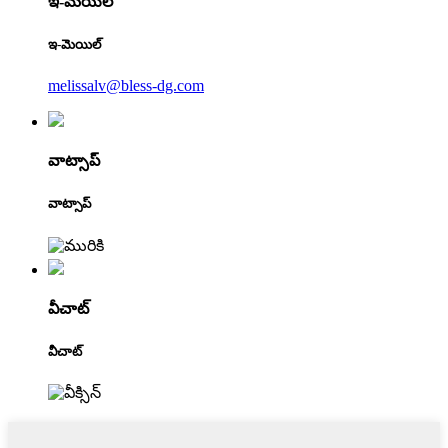
ఇ-మెయిల్
ఇ-మెయిల్
melissalv@bless-dg.com
వాట్సాప్
వాట్సాప్
వీచాట్
వీచాట్