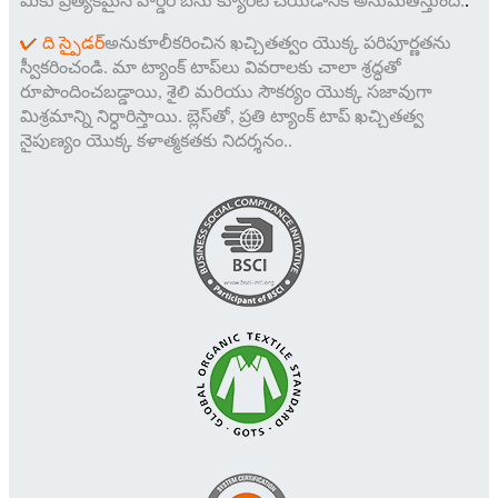
మీకు ప్రత్యేకమైన వార్డ్‌రోబ్‌ను క్యూరేట్ చేయడానికి అనుమతిస్తుంది.
.
✔ ది స్పైడర్
అనుకూలీకరించిన ఖచ్చితత్వం యొక్క పరిపూర్ణతను
స్వీకరించండి. మా ట్యాంక్ టాప్‌లు వివరాలకు చాలా శ్రద్ధతో
రూపొందించబడ్డాయి, శైలి మరియు సౌకర్యం యొక్క సజావుగా
మిశ్రమాన్ని నిర్ధారిస్తాయి. బ్లెస్‌తో, ప్రతి ట్యాంక్ టాప్ ఖచ్చితత్వ
నైపుణ్యం యొక్క కళాత్మకతకు నిదర్శనం.
.