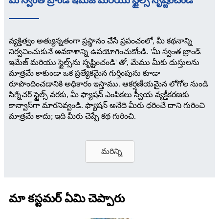
మీ స్వంత బ్రాండ్ ఇమేజ్ మరియు స్టైల్స్ సృష్టించండి
వ్యక్తిత్వం అత్యున్నతంగా ప్రస్థానం చేసే ప్రపంచంలో, మీ కథనాన్ని
నిర్వచించుకునే అవకాశాన్ని ఉపయోగించుకోండి. 'మీ స్వంత బ్రాండ్
ఇమేజ్ మరియు స్టైల్స్‌ను సృష్టించండి' తో, మేము మీకు దుస్తులను
మాత్రమే కాకుండా ఒక ప్రత్యేకమైన గుర్తింపును కూడా
రూపొందించడానికి అధికారం ఇస్తాము. ఆకర్షణీయమైన లోగోల నుండి
సిగ్నేచర్ స్టైల్స్ వరకు, మీ ఫ్యాషన్ ఎంపికలు స్వీయ వ్యక్తీకరణకు
కాన్వాస్‌గా మారనివ్వండి. ఫ్యాషన్ అనేది మీరు ధరించే దాని గురించి
మాత్రమే కాదు; ఇది మీరు చెప్పే కథ గురించి.
మరిన్ని
మా కస్టమర్ ఏమి చెప్పారు