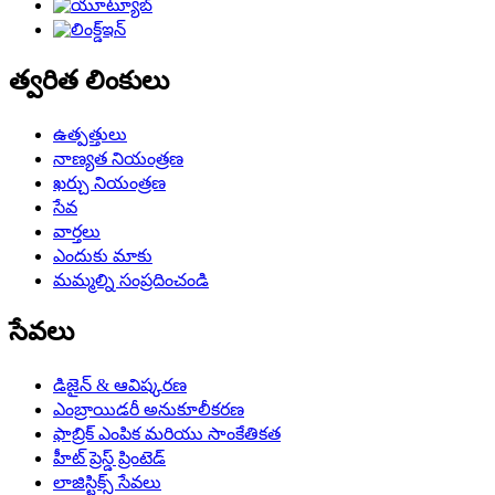
త్వరిత లింకులు
ఉత్పత్తులు
నాణ్యత నియంత్రణ
ఖర్చు నియంత్రణ
సేవ
వార్తలు
ఎందుకు మాకు
మమ్మల్ని సంప్రదించండి
సేవలు
డిజైన్ & ఆవిష్కరణ
ఎంబ్రాయిడరీ అనుకూలీకరణ
ఫాబ్రిక్ ఎంపిక మరియు సాంకేతికత
హీట్ ప్రెస్డ్ ప్రింటెడ్
లాజిస్టిక్స్ సేవలు