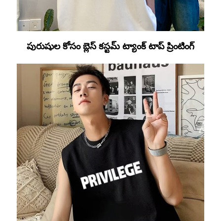
పురుషుల కోసం బ్లెస్ కస్టమ్ ట్యాంక్ టాప్ ప్రింటింగ్