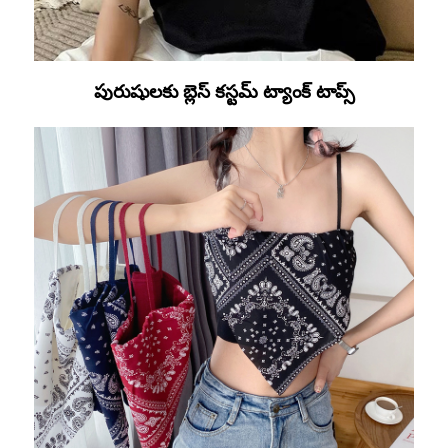
పురుషులకు బ్లెస్ కస్టమ్ ట్యాంక్ టాప్స్