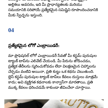
అల్లికలు అవసరం, ఇది మీ ప్రాధాన్యతలకు మరియు
సమయానికి సరిపోయే ప్రత్యేకమైన సమిష్టిని రూపొందించడానికి
మీకు స్వేచ్ఛను ఇస్తుంది.
04
ప్రత్యేకమైన లోగో ఎంబ్రాయిడరీ:
మా ప్రొఫెషనల్ లోగో ఎంబ్రాయిడరీ సేవతో మీ కస్టమ్ పురుషుల
ట్యాంక్ టాప్‌ను ఎలివేట్ చేయండి. మీ పేరును జోడించడం,
ప్రత్యేక తేదీలను స్మరించుకోవడం లేదా విలక్షణమైన చిహ్నాలను
చేర్చడం వంటివి అయినా, ప్రతి కుట్టు ఒక కథను చెబుతుంది.
బ్లెస్ కస్టమ్ పురుషుల ట్యాంక్ టాప్‌లు కేవలం దుస్తులు మాత్రమే
కాదు; అవి వ్యక్తిగత కథనాలకు కాన్వాస్‌గా మారతాయి, ప్రతి
ముక్క కేవలం ధరించడమే కాకుండా జీవించేలా చూస్తాయి.