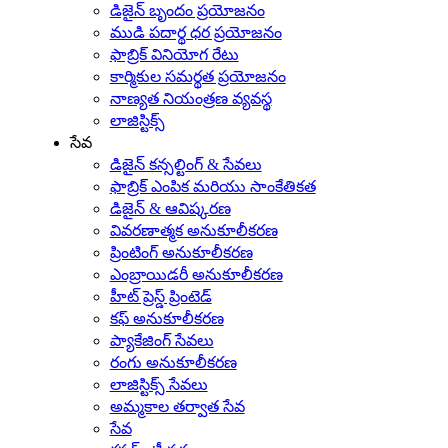
డిజైన్ బృందం ప్రయోజనం
ముడి పదార్థ ధర ప్రయోజనం
ఫాబ్రిక్ వినియోగ రేటు
కార్మికుల సమర్థత ప్రయోజనం
నాణ్యత నియంత్రణ వ్యవస్థ
లాజిస్టిక్స్
సేవ
డిజైన్ కన్సల్టింగ్ & సేవలు
ఫాబ్రిక్ ఎంపిక మరియు సాంకేతికత
డిజైన్ & ఆవిష్కరణ
వివరణాత్మక అనుకూలీకరణ
ప్రింటింగ్ అనుకూలీకరణ
ఎంబ్రాయిడరీ అనుకూలీకరణ
హీట్ ప్రెస్డ్ ప్రింటెడ్
కఫ్ అనుకూలీకరణ
ప్యాకేజింగ్ సేవలు
రంగు అనుకూలీకరణ
లాజిస్టిక్స్ సేవలు
అమ్మకాల తర్వాత సేవ
సేవ