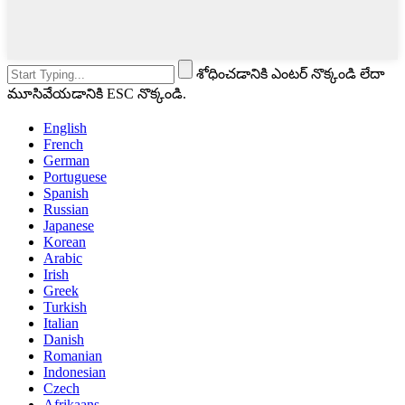
శోధించడానికి ఎంటర్ నొక్కండి లేదా
మూసివేయడానికి ESC నొక్కండి.
English
French
German
Portuguese
Spanish
Russian
Japanese
Korean
Arabic
Irish
Greek
Turkish
Italian
Danish
Romanian
Indonesian
Czech
Afrikaans