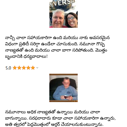
నాన్సీ చాలా సహాయకారిగా ఉంది మరియు నాకు అవసరమైన
విధంగా ప్రతిదీ సరిగ్గా ఉండేలా చూసుకుంది. నమూనా గొప్ప
నాణ్యతతో ఉంది మరియు చాలా బాగా సరిపోతుంది. మొత్తం
బృందానికి ధన్యవాదాలు!
నమూనాలు అధిక నాణ్యతతో ఉన్నాయి మరియు చాలా
బాగున్నాయి. సరఫరాదారు కూడా చాలా సహాయకారిగా ఉన్నారు,
అతి త్వరలో పెద్దమొత్తంలో ఆర్డర్ చేయాలనుకుంటున్నాను.