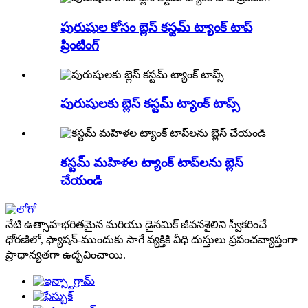
పురుషుల కోసం బ్లెస్ కస్టమ్ ట్యాంక్ టాప్
ప్రింటింగ్
పురుషులకు బ్లెస్ కస్టమ్ ట్యాంక్ టాప్స్
కస్టమ్ మహిళల ట్యాంక్ టాప్‌లను బ్లెస్
చేయండి
నేటి ఉత్సాహభరితమైన మరియు డైనమిక్ జీవనశైలిని స్వీకరించే
ధోరణిలో, ఫ్యాషన్-ముందుకు సాగే వ్యక్తికి వీధి దుస్తులు ప్రపంచవ్యాప్తంగా
ప్రాధాన్యతగా ఉద్భవించాయి.