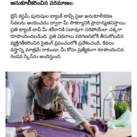
అనుకూలీకరించిన పరిమాణం:
బ్లెస్ కస్టమ్ పురుషుల ట్యాంక్ టాప్స్ సైజు అనుకూలీకరణ
సేవలను అందించడం ద్వారా మీ సౌకర్యానికి ప్రాధాన్యతనిస్తాయి.
ప్రతి ట్యాంక్ టాప్ మీ శరీరానికి సజావుగా సరిపోయేలా చక్కగా
రూపొందించబడింది. ప్రతి వివరాలు పరిగణనలోకి తీసుకోబడిన
వ్యక్తిగతీకరించిన సైజింగ్ ప్రపంచంలోకి ప్రవేశించండి, కేవలం
వస్త్రాన్ని మాత్రమే కాకుండా, మీ కోసం ప్రత్యేకంగా రూపొందించిన
రెండవ స్కిన్‌ను అందిస్తుంది.