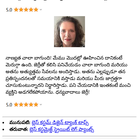
నాణ్యత చాలా బాగుంది! మేము మొదట్లో ఊహించిన దానికంటే
మెరుగ్గా ఉంది. జెర్రీతో కలిసి పనిచేయడం చాలా బాగుంది మరియు
అతను అత్యుత్తమ సేవలను అందిస్తాడు. అతను ఎల్లప్పుడూ తన
ప్రతిస్పందనలతో సమయానికి వస్తాడు మరియు మీరు జాగ్రత్తగా
చూసుకుంటున్నారని నిర్ధారిస్తాడు. పని చేయడానికి ఇంతకంటే మంచి
వ్యక్తిని అడగలేకపోయాను. ధన్యవాదాలు జెర్రీ!
మునుపటి:
బ్లెస్ కస్టమ్ డిజైన్ ట్యాంక్ టాప్స్
తరువాత:
బ్లెస్ కస్టమైజ్డ్ స్ట్రెయిట్ లెగ్ ప్యాంట్స్