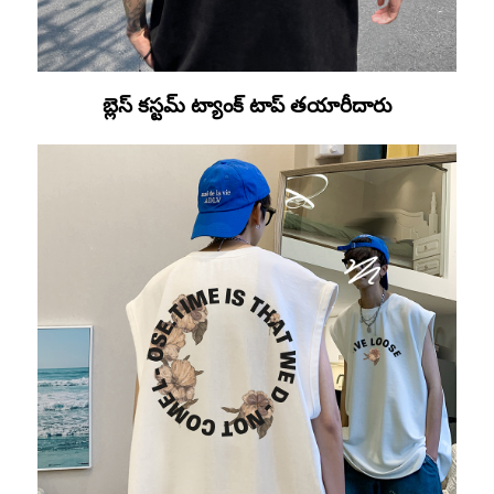
బ్లెస్ కస్టమ్ ట్యాంక్ టాప్ తయారీదారు