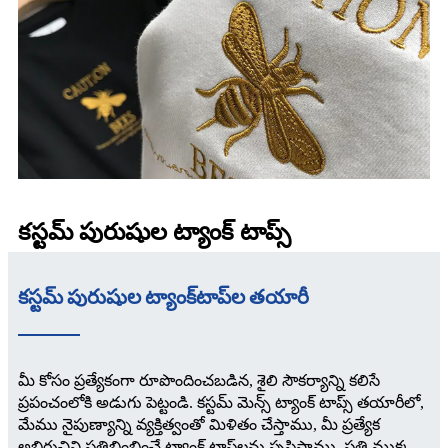
కస్టమ్ పురుషుల ట్యాంక్ టాప్స్
కస్టమ్ పురుషుల ట్యాంక్‌టాప్‌ల తయారీ
మీ కోసం ప్రత్యేకంగా రూపొందించబడిన, శైలి సౌకర్యాన్ని కలిసే
ప్రపంచంలోకి అడుగు పెట్టండి. కస్టమ్ మెన్స్ ట్యాంక్ టాప్స్ తయారీలో,
మేము నైపుణ్యాన్ని వ్యక్తిత్వంతో మిళితం చేస్తాము, మీ ప్రత్యేక
అభిరుచిని ప్రతిబింబించే ట్యాంక్ టాప్‌లను సృష్టిస్తాము. ప్రతి ముక్క