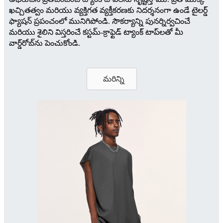
ఖచ్చితత్వం మరియు వ్యక్తిగత వ్యక్తీకరణకు నిదర్శనంగా ఉండే టైలర్డ్
ఫ్యాషన్ ప్రపంచంలో మునిగిపోండి. సౌకర్యాన్ని పునర్నిర్వచించే
మరియు శైలిని విస్తరించే కస్టమ్-క్రాఫ్టెడ్ ట్యాంక్ టాప్‌లతో మీ
వార్డ్‌రోబ్‌ను పెంచుకోండి.
మరిన్ని