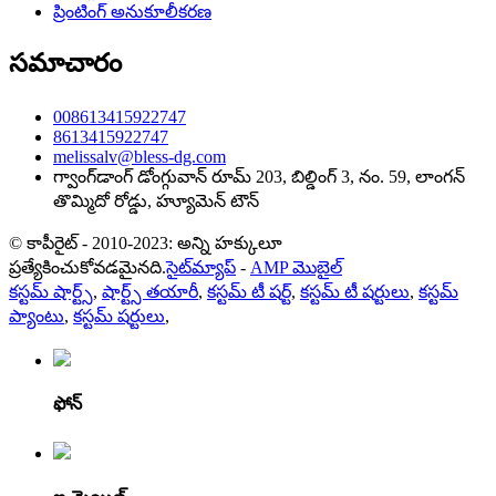
ప్రింటింగ్ అనుకూలీకరణ
సమాచారం
008613415922747
8613415922747
melissalv@bless-dg.com
గ్వాంగ్‌డాంగ్ డోంగ్గువాన్ రూమ్ 203, బిల్డింగ్ 3, నం. 59, లాంగన్
తొమ్మిదో రోడ్డు, హ్యూమెన్ టౌన్
© కాపీరైట్ - 2010-2023: అన్ని హక్కులూ
ప్రత్యేకించుకోవడమైనది.
సైట్‌మ్యాప్
-
AMP మొబైల్
కస్టమ్ షార్ట్స్
,
షార్ట్స్ తయారీ
,
కస్టమ్ టీ షర్ట్
,
కస్టమ్ టీ షర్టులు
,
కస్టమ్
ప్యాంటు
,
కస్టమ్ షర్టులు
,
ఫోన్