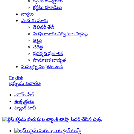
కస్టమ్ టీ-షర్టులు
కస్టమ్ హూడీలు
వార్తలు
ఎందుకు మాకు
డెలివరీ తేదీ
సరఫరాదారు నిర్వహణ వ్యవస్థ
జట్టు
చరిత్ర
ప్రదర్శన ప్రణాళిక
సామాజిక బాధ్యత
మమ్మల్ని సంప్రదించండి
English
ఇప్పుడు విచారణ
హొమ్ పేజ్
ఉత్పత్తులు
ట్యాంక్ టాప్