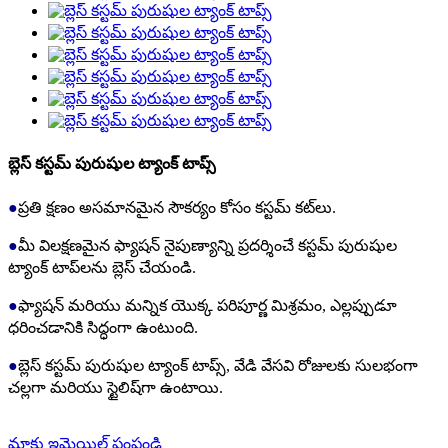
బ్లెస్ కస్టమ్ పురుషుల ట్యాంక్ టాప్స్
●
ప్రతి క్షణం అసమానమైన సౌకర్యం కోసం కస్టమ్ కట్‌లు.
●
మీ విలక్షణమైన ఫ్యాషన్ నైపుణ్యాన్ని ప్రదర్శించే కస్టమ్ పురుషుల
ట్యాంక్ టాప్‌లను బ్లెస్ చేయండి.
●
ఫ్యాషన్ మరియు మన్నిక యొక్క పరిపూర్ణ మిశ్రమం, ఎల్లప్పుడూ
ధరించడానికి సిద్ధంగా ఉంటుంది.
●
బ్లెస్ కస్టమ్ పురుషుల ట్యాంక్ టాప్స్, వేడి వేసవి రోజులకు సులభంగా
చల్లగా మరియు స్టైలిష్‌గా ఉంటాయి.
మాకు ఇమెయిల్ పంపండి