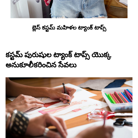
బ్లెస్ కస్టమ్ మహిళల ట్యాంక్ టాప్స్
కస్టమ్ పురుషుల ట్యాంక్ టాప్స్ యొక్క
అనుకూలీకరించిన సేవలు