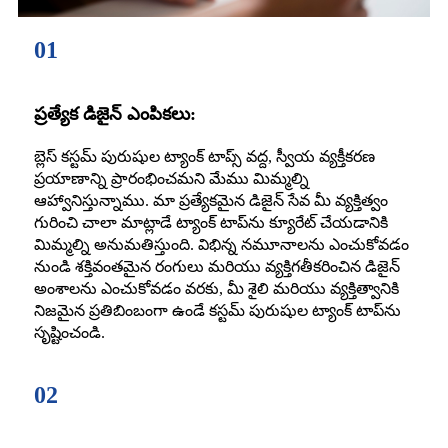
01
ప్రత్యేక డిజైన్ ఎంపికలు:
బ్లెస్ కస్టమ్ పురుషుల ట్యాంక్ టాప్స్ వద్ద, స్వీయ వ్యక్తీకరణ
ప్రయాణాన్ని ప్రారంభించమని మేము మిమ్మల్ని
ఆహ్వానిస్తున్నాము. మా ప్రత్యేకమైన డిజైన్ సేవ మీ వ్యక్తిత్వం
గురించి చాలా మాట్లాడే ట్యాంక్ టాప్‌ను క్యూరేట్ చేయడానికి
మిమ్మల్ని అనుమతిస్తుంది. విభిన్న నమూనాలను ఎంచుకోవడం
నుండి శక్తివంతమైన రంగులు మరియు వ్యక్తిగతీకరించిన డిజైన్
అంశాలను ఎంచుకోవడం వరకు, మీ శైలి మరియు వ్యక్తిత్వానికి
నిజమైన ప్రతిబింబంగా ఉండే కస్టమ్ పురుషుల ట్యాంక్ టాప్‌ను
సృష్టించండి.
02