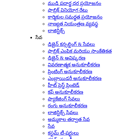
ముడి పదార్థ ధర ప్రయోజనం
ఫాబ్రిక్ వినియోగ రేటు
కార్మికుల సమర్థత ప్రయోజనం
నాణ్యత నియంత్రణ వ్యవస్థ
లాజిస్టిక్స్
సేవ
డిజైన్ కన్సల్టింగ్ & సేవలు
ఫాబ్రిక్ ఎంపిక మరియు సాంకేతికత
డిజైన్ & ఆవిష్కరణ
వివరణాత్మక అనుకూలీకరణ
ప్రింటింగ్ అనుకూలీకరణ
ఎంబ్రాయిడరీ అనుకూలీకరణ
హీట్ ప్రెస్డ్ ప్రింటెడ్
కఫ్ అనుకూలీకరణ
ప్యాకేజింగ్ సేవలు
రంగు అనుకూలీకరణ
లాజిస్టిక్స్ సేవలు
అమ్మకాల తర్వాత సేవ
సేవ
కస్టమ్ టీ-షర్టులు