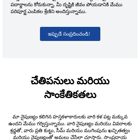
పదార్థాలను కోరుకున్నా, మీ దృష్టికి జీవం పోయడానికి మేము
పరిపూర్ణ ఎంపికల శ్రేణిని అందిస్తున్నాము.
ఇప్పుడే సంప్రదించండి!
చేతిపనులు మరియు
సాంకేతికతలు
మా నైపుణ్యం కలిగిన హస్తకళాకారులకు వారి కళ పట్ల మక్కువ
ఉందని మేము గర్విస్తున్నాము. వారి నైపుణ్యం మరియు వివరాలకు
శ్రద్ధతో, వారు ప్రతి కుట్టు, సీమ్ మరియు ముగింపును ఖచ్చితత్వం
మరియు నైపుణ్యంతో అమలు చేసేలా చూస్తారు. సాంప్రదాయ