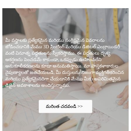
మీ వస్త్రాలకు ప్రత్యేకమైన మరియు సంక్లిష్టమైన వివరాలను
జోడించడానికి మేము 3D ప్రింటింగ్ మరియు డిజిటల్ ఎంబ్రాయిడరీ
వంటి వినూత్న పద్ధతులను స్వీకరిస్తాము. ఈ పద్ధతులు దృశ్య
ఆకర్షణను పెంచడమే కాకుండా, ఒకప్పుడు ఊహించలేని
అనుకూలీకరణలను కూడా అనుమతిస్తాయి. మా హస్తకళాకారుల
నైపుణ్యాలతో జతచేయబడి, మీ దుస్తులను నిజంగా వ్యక్తిగతీకరించిన
మరియు ప్రత్యేకమైనదిగా చేయడానికి మేము మీకు అపరిమితమైన
డిజైన్ అవకాశాలను అందిస్తున్నాము.
మరింత చదవండి >>