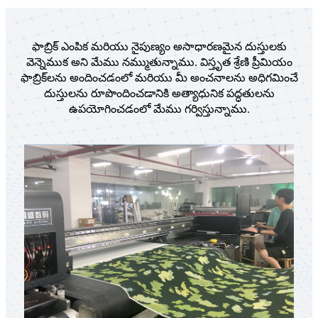
ఫాబ్రిక్ ఎంపిక మరియు నైపుణ్యం అసాధారణమైన దుస్తులకు
వెన్నెముక అని మేము నమ్ముతున్నాము. విస్తృత శ్రేణి ప్రీమియం
ఫాబ్రిక్‌లను అందించడంలో మరియు మీ అంచనాలను అధిగమించే
దుస్తులను రూపొందించడానికి అత్యాధునిక పద్ధతులను
ఉపయోగించడంలో మేము గర్విస్తున్నాము.