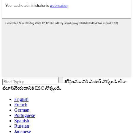
శోధించడానికి ఎంటర్ నొక్కండి లేదా
మూసివేయడానికి ESC నొక్కండి.
English
French
German
Portuguese
Spanish
Russian
Japanese