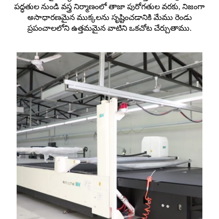
పద్ధతుల నుండి వస్త్ర నిర్మాణంలో తాజా పురోగతుల వరకు, నిజంగా
అసాధారణమైన ముక్కలను సృష్టించడానికి మేము రెండు
ప్రపంచాలలోని ఉత్తమమైన వాటిని ఒకచోట చేర్చుతాము.