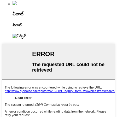
వీచాట్
వీచాట్