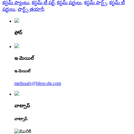
కస్టమ్ ప్యాంటు
,
కస్టమ్ టీ షర్ట్
,
కస్టమ్ షర్టులు
,
కస్టమ్ షార్ట్స్
,
కస్టమ్ టీ
షర్టులు
,
షార్ట్స్ తయారీ
,
ఫోన్
ఇ-మెయిల్
ఇ-మెయిల్
melissalv@bless-dg.com
వాట్సాప్
వాట్సాప్