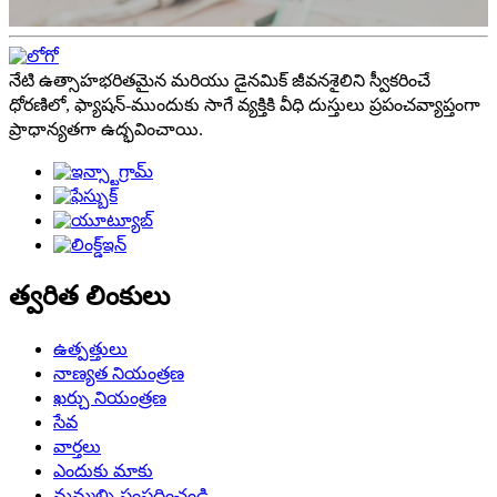
నేటి ఉత్సాహభరితమైన మరియు డైనమిక్ జీవనశైలిని స్వీకరించే
ధోరణిలో, ఫ్యాషన్-ముందుకు సాగే వ్యక్తికి వీధి దుస్తులు ప్రపంచవ్యాప్తంగా
ప్రాధాన్యతగా ఉద్భవించాయి.
త్వరిత లింకులు
ఉత్పత్తులు
నాణ్యత నియంత్రణ
ఖర్చు నియంత్రణ
సేవ
వార్తలు
ఎందుకు మాకు
మమ్మల్ని సంప్రదించండి