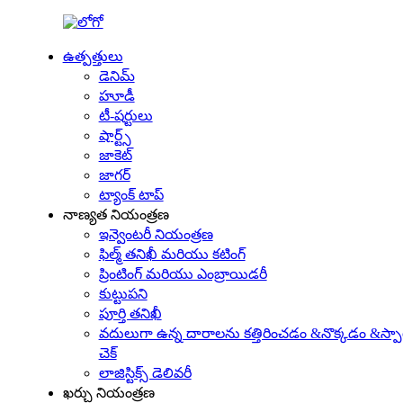
ఉత్పత్తులు
డెనిమ్
హూడీ
టీ-షర్టులు
షార్ట్స్
జాకెట్
జాగర్
ట్యాంక్ టాప్
నాణ్యత నియంత్రణ
ఇన్వెంటరీ నియంత్రణ
ఫిల్మ్ తనిఖీ మరియు కటింగ్
ప్రింటింగ్ మరియు ఎంబ్రాయిడరీ
కుట్టుపని
పూర్తి తనిఖీ
వదులుగా ఉన్న దారాలను కత్తిరించడం &నొక్కడం &స్పా
చెక్
లాజిస్టిక్స్ డెలివరీ
ఖర్చు నియంత్రణ