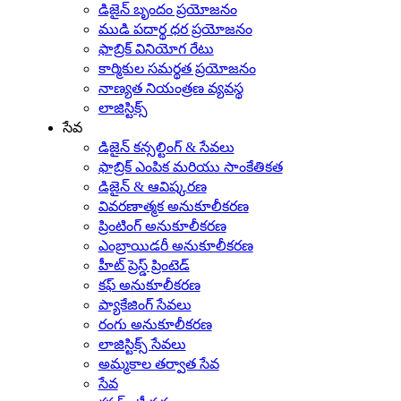
డిజైన్ బృందం ప్రయోజనం
ముడి పదార్థ ధర ప్రయోజనం
ఫాబ్రిక్ వినియోగ రేటు
కార్మికుల సమర్థత ప్రయోజనం
నాణ్యత నియంత్రణ వ్యవస్థ
లాజిస్టిక్స్
సేవ
డిజైన్ కన్సల్టింగ్ & సేవలు
ఫాబ్రిక్ ఎంపిక మరియు సాంకేతికత
డిజైన్ & ఆవిష్కరణ
వివరణాత్మక అనుకూలీకరణ
ప్రింటింగ్ అనుకూలీకరణ
ఎంబ్రాయిడరీ అనుకూలీకరణ
హీట్ ప్రెస్డ్ ప్రింటెడ్
కఫ్ అనుకూలీకరణ
ప్యాకేజింగ్ సేవలు
రంగు అనుకూలీకరణ
లాజిస్టిక్స్ సేవలు
అమ్మకాల తర్వాత సేవ
సేవ