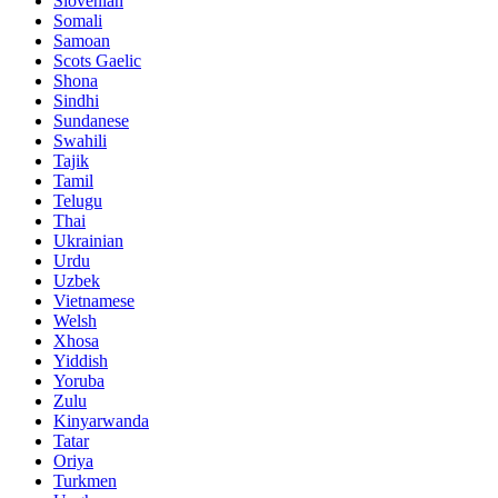
Slovenian
Somali
Samoan
Scots Gaelic
Shona
Sindhi
Sundanese
Swahili
Tajik
Tamil
Telugu
Thai
Ukrainian
Urdu
Uzbek
Vietnamese
Welsh
Xhosa
Yiddish
Yoruba
Zulu
Kinyarwanda
Tatar
Oriya
Turkmen