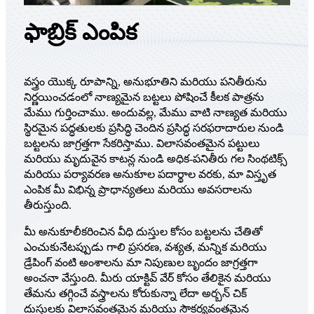
ఫాబ్రిక్ ఎంపిక
వస్త్రం యొక్క రూపాన్ని, అనుభూతిని మరియు పనితీరును
నిర్ణయించడంలో నాణ్యమైన బట్టలు పోషించే కీలక పాత్రను
మేము గుర్తించాము. అందువల్ల, మేము వాటి నాణ్యత మరియు
స్థిరమైన పద్ధతులకు ప్రసిద్ధి చెందిన ప్రసిద్ధ సరఫరాదారుల నుండి
బట్టలను జాగ్రత్తగా సేకరిస్తాము. విలాసవంతమైన పట్టులు
మరియు మృదువైన కాటన్ల నుండి అధిక-పనితీరు గల సింథటిక్స్
మరియు పర్యావరణ అనుకూల పదార్థాల వరకు, మా విస్తృత
ఎంపిక మీ విభిన్న ప్రాధాన్యతలు మరియు అవసరాలను
తీరుస్తుంది.
మీ అనుకూలీకరించిన వీధి దుస్తుల కోసం బట్టలను చేతితో
ఎంచుకునేటప్పుడు గాలి ప్రసరణ, వశ్యత, మన్నిక మరియు
డ్రేపింగ్ వంటి అంశాలను మా నిపుణుల బృందం జాగ్రత్తగా
అంచనా వేస్తుంది. మీరు యాక్టివ్ వేర్ కోసం తేలికైన మరియు
తేమను తగ్గించే వస్త్రాలను కోరుకున్నా లేదా అర్బన్ చిక్
దుస్తులకు విలాసవంతమైన మరియు సౌకర్యవంతమైన