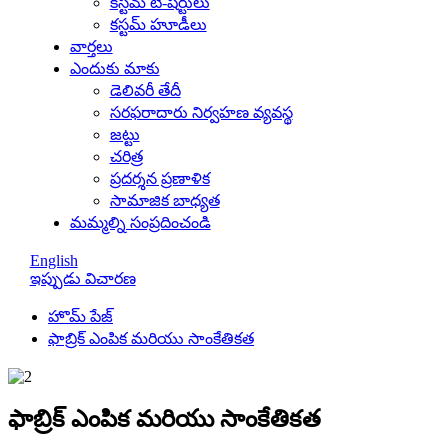
కస్టమ్ టీ-షర్టులు
కస్టమ్ హూడీలు
వార్తలు
ఎందుకు మాకు
డెలివరీ తేదీ
సరఫరాదారు నిర్వహణ వ్యవస్థ
జట్టు
చరిత్ర
ప్రదర్శన ప్రణాళిక
సామాజిక బాధ్యత
మమ్మల్ని సంప్రదించండి
English
ఇప్పుడు విచారణ
హొమ్ పేజ్
ఫాబ్రిక్ ఎంపిక మరియు సాంకేతికత
ఫాబ్రిక్ ఎంపిక మరియు సాంకేతికత