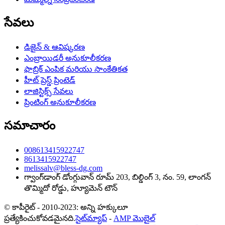
సేవలు
డిజైన్ & ఆవిష్కరణ
ఎంబ్రాయిడరీ అనుకూలీకరణ
ఫాబ్రిక్ ఎంపిక మరియు సాంకేతికత
హీట్ ప్రెస్డ్ ప్రింటెడ్
లాజిస్టిక్స్ సేవలు
ప్రింటింగ్ అనుకూలీకరణ
సమాచారం
008613415922747
8613415922747
melissalv@bless-dg.com
గ్వాంగ్‌డాంగ్ డోంగ్గువాన్ రూమ్ 203, బిల్డింగ్ 3, నం. 59, లాంగన్
తొమ్మిదో రోడ్డు, హ్యూమెన్ టౌన్
© కాపీరైట్ - 2010-2023: అన్ని హక్కులూ
ప్రత్యేకించుకోవడమైనది.
సైట్‌మ్యాప్
-
AMP మొబైల్