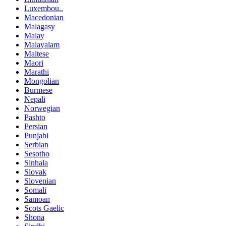
Luxembou..
Macedonian
Malagasy
Malay
Malayalam
Maltese
Maori
Marathi
Mongolian
Burmese
Nepali
Norwegian
Pashto
Persian
Punjabi
Serbian
Sesotho
Sinhala
Slovak
Slovenian
Somali
Samoan
Scots Gaelic
Shona