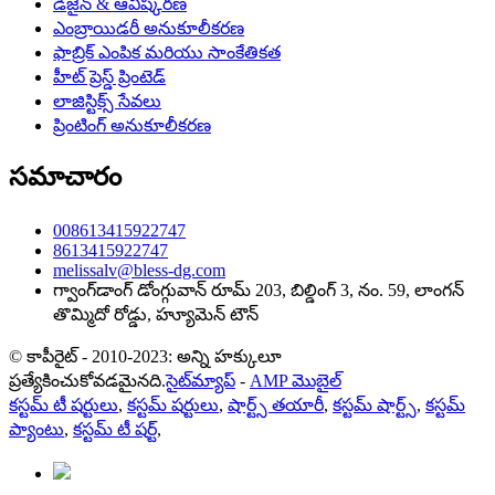
డిజైన్ & ఆవిష్కరణ
ఎంబ్రాయిడరీ అనుకూలీకరణ
ఫాబ్రిక్ ఎంపిక మరియు సాంకేతికత
హీట్ ప్రెస్డ్ ప్రింటెడ్
లాజిస్టిక్స్ సేవలు
ప్రింటింగ్ అనుకూలీకరణ
సమాచారం
008613415922747
8613415922747
melissalv@bless-dg.com
గ్వాంగ్‌డాంగ్ డోంగ్గువాన్ రూమ్ 203, బిల్డింగ్ 3, నం. 59, లాంగన్
తొమ్మిదో రోడ్డు, హ్యూమెన్ టౌన్
© కాపీరైట్ - 2010-2023: అన్ని హక్కులూ
ప్రత్యేకించుకోవడమైనది.
సైట్‌మ్యాప్
-
AMP మొబైల్
కస్టమ్ టీ షర్టులు
,
కస్టమ్ షర్టులు
,
షార్ట్స్ తయారీ
,
కస్టమ్ షార్ట్స్
,
కస్టమ్
ప్యాంటు
,
కస్టమ్ టీ షర్ట్
,