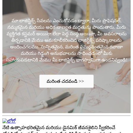
మా లాజిస్టిక్స్ సేవలను ఎంచుకోవడం ద్వారా, మీరు ప్రొఫెషనల్,
నమ్మకమైన మరియు అధిక-నాణ్యత మద్దతును పొందుతారు. మీరు
వ్యక్తిగత కస్టమర్ అయినా లేదా పెద్ద సంస్థ అయినా, మీ అవసరాలను
తీర్చడానికి మేము అనుకూలీకరించిన లాజిస్టిక్స్ పరిష్కారాలను
అందించగలము. సున్నితమైన, మరింత సమర్థవంతమైన రవాణా
మరియు గిడ్డంగి అనుభవాలను సాధించడంలో మీకు
సహాయపడటానికి మేము మీ లాజిస్టిక్స్ భాగస్వామిగా ఉండనివ్వండి!
మరింత చదవండి >>
నేటి ఉత్సాహభరితమైన మరియు డైనమిక్ జీవనశైలిని స్వీకరించే