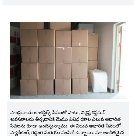
సాంప్రదాయ లాజిస్టిక్స్ సేవలతో పాటు, నిర్దిష్ట కస్టమర్
అవసరాలను తీర్చడానికి మేము వివిధ రకాల విలువ ఆధారిత
సేవలను కూడా అందిస్తున్నాము. ఈ విలువ ఆధారిత సేవలలో
ప్యాకేజింగ్, గిడ్డంగి మరియు పంపిణీ ఉన్నాయి. మా అంకితమైన