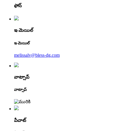
ఫోన్
ఇ-మెయిల్
ఇ-మెయిల్
melissalv@bless-dg.com
వాట్సాప్
వాట్సాప్
వీచాట్