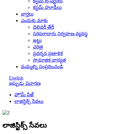
కస్టమ్ టీ-షర్టులు
కస్టమ్ హూడీలు
వార్తలు
ఎందుకు మాకు
డెలివరీ తేదీ
సరఫరాదారు నిర్వహణ వ్యవస్థ
జట్టు
చరిత్ర
ప్రదర్శన ప్రణాళిక
సామాజిక బాధ్యత
మమ్మల్ని సంప్రదించండి
English
ఇప్పుడు విచారణ
హొమ్ పేజ్
లాజిస్టిక్స్ సేవలు
లాజిస్టిక్స్ సేవలు