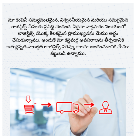
మా కంపెనీ సమర్థవంతమైన, విశ్వసనీయమైన మరియు సమగ్రమైన
లాజిస్టిక్స్ సేవలకు ప్రసిద్ధి చెందింది. ఏదైనా వ్యాపారం విజయంలో
లాజిస్టిక్స్ యొక్క కీలకమైన ప్రాముఖ్యతను మేము అర్థం
చేసుకున్నాము, అందుకే మా కస్టమర్ల అవసరాలను తీర్చడానికి
అత్యున్నత-నాణ్యత లాజిస్టిక్స్ పరిష్కారాలను అందించడానికి మేము
కట్టుబడి ఉన్నాము.