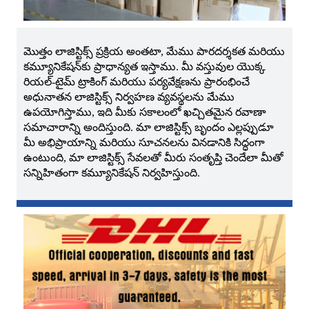
మొత్తం లాజిస్టిక్స్ ప్రక్రియ అంతటా, మేము పారదర్శకత మరియు
కమ్యూనికేషన్‌కు ప్రాధాన్యత ఇస్తాము. మీ వస్తువుల యొక్క
రియల్-టైమ్ ట్రాకింగ్ మరియు పర్యవేక్షణను ప్రారంభించే
అధునాతన లాజిస్టిక్స్ నిర్వహణ వ్యవస్థలను మేము
ఉపయోగిస్తాము, ఇది మీకు సకాలంలో ఖచ్చితమైన రవాణా
సమాచారాన్ని అందిస్తుంది. మా లాజిస్టిక్స్ బృందం ఎల్లప్పుడూ
మీ అభిప్రాయాన్ని మరియు సూచనలను వినడానికి సిద్ధంగా
ఉంటుంది, మా లాజిస్టిక్స్ సేవలతో మీరు సంతృప్తి చెందేలా మీతో
సన్నిహితంగా కమ్యూనికేషన్ నిర్వహిస్తుంది.