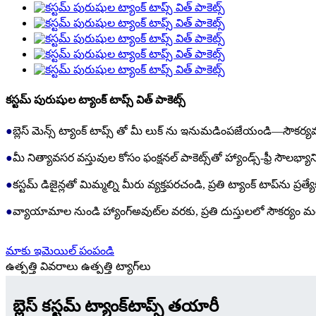
కస్టమ్ పురుషుల ట్యాంక్ టాప్స్ విత్ పాకెట్స్
●
బ్లెస్ మెన్స్ ట్యాంక్ టాప్స్ తో మీ లుక్ ను ఇనుమడింపజేయండి—సౌకర్
●
మీ నిత్యావసర వస్తువుల కోసం ఫంక్షనల్ పాకెట్స్‌తో హ్యాండ్స్-ఫ్రీ సౌలభ్యా
●
కస్టమ్ డిజైన్లతో మిమ్మల్ని మీరు వ్యక్తపరచండి, ప్రతి ట్యాంక్ టాప్‌ను ప్రత్
●
వ్యాయామాల నుండి హ్యాంగ్అవుట్‌ల వరకు, ప్రతి దుస్తులలో సౌకర్యం మ
మాకు ఇమెయిల్ పంపండి
ఉత్పత్తి వివరాలు
ఉత్పత్తి ట్యాగ్‌లు
బ్లెస్ కస్టమ్ ట్యాంక్‌టాప్స్ తయారీ