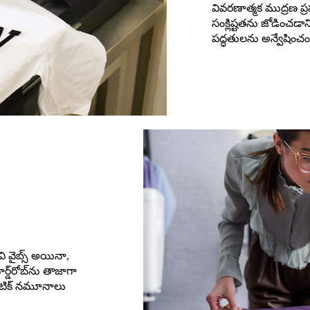
వివరణాత్మక ముద్రణ ప్ర
సంక్లిష్టతను జోడించడానికి 
పద్ధతులను అన్వేషించం
వి వైబ్స్ అయినా,
్‌రోబ్‌ను తాజాగా
టిక్ నమూనాలు