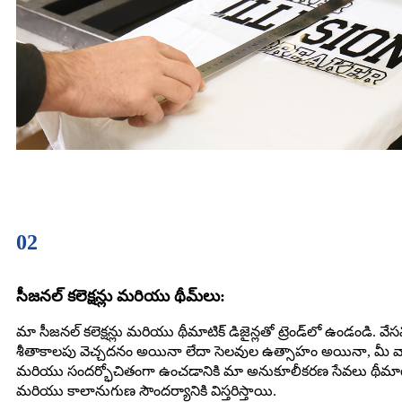
02
సీజనల్ కలెక్షన్లు మరియు థీమ్‌లు:
మా సీజనల్ కలెక్షన్లు మరియు థీమాటిక్ డిజైన్లతో ట్రెండ్‌లో ఉండండి. వేస
శీతాకాలపు వెచ్చదనం అయినా లేదా సెలవుల ఉత్సాహం అయినా, మీ వార్డ
మరియు సందర్భోచితంగా ఉంచడానికి మా అనుకూలీకరణ సేవలు థీమా
మరియు కాలానుగుణ సౌందర్యానికి విస్తరిస్తాయి.