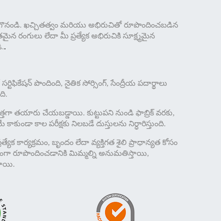
ం కనుగొనండి. ఖచ్చితత్వం మరియు అభిరుచితో రూపొందించబడిన
హభరితమైన రంగులు లేదా మీ ప్రత్యేక అభిరుచికి సూక్ష్మమైన
ి.
.
ఫికేషన్ పొందింది, నైతిక సోర్సింగ్, సేంద్రీయ పదార్థాలు
ది.
జాగ్రత్తగా తయారు చేయబడ్డాయి. కుట్టుపని నుండి ఫాబ్రిక్ వరకు,
 కాకుండా కాల పరీక్షకు నిలబడే దుస్తులను నిర్ధారిస్తుంది.
రత్యేక కార్యక్రమం, బృందం లేదా వ్యక్తిగత శైలి ప్రాధాన్యత కోసం
విధంగా రూపొందించడానికి మిమ్మల్ని అనుమతిస్తాయి,
తాయి.