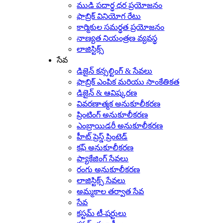
ముడి పదార్థ ధర ప్రయోజనం
ఫాబ్రిక్ వినియోగ రేటు
కార్మికుల సమర్థత ప్రయోజనం
నాణ్యత నియంత్రణ వ్యవస్థ
లాజిస్టిక్స్
సేవ
డిజైన్ కన్సల్టింగ్ & సేవలు
ఫాబ్రిక్ ఎంపిక మరియు సాంకేతికత
డిజైన్ & ఆవిష్కరణ
వివరణాత్మక అనుకూలీకరణ
ప్రింటింగ్ అనుకూలీకరణ
ఎంబ్రాయిడరీ అనుకూలీకరణ
హీట్ ప్రెస్డ్ ప్రింటెడ్
కఫ్ అనుకూలీకరణ
ప్యాకేజింగ్ సేవలు
రంగు అనుకూలీకరణ
లాజిస్టిక్స్ సేవలు
అమ్మకాల తర్వాత సేవ
సేవ
కస్టమ్ టీ-షర్టులు