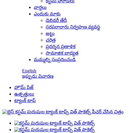
కస్టమ్ హూడీలు
వార్తలు
ఎందుకు మాకు
డెలివరీ తేదీ
సరఫరాదారు నిర్వహణ వ్యవస్థ
జట్టు
చరిత్ర
ప్రదర్శన ప్రణాళిక
సామాజిక బాధ్యత
మమ్మల్ని సంప్రదించండి
English
ఇప్పుడు విచారణ
హొమ్ పేజ్
ఉత్పత్తులు
ట్యాంక్ టాప్