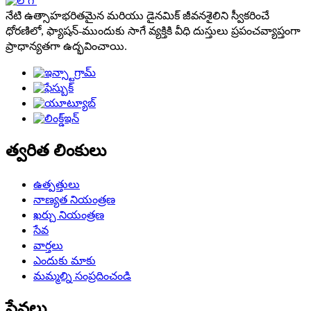
నేటి ఉత్సాహభరితమైన మరియు డైనమిక్ జీవనశైలిని స్వీకరించే
ధోరణిలో, ఫ్యాషన్-ముందుకు సాగే వ్యక్తికి వీధి దుస్తులు ప్రపంచవ్యాప్తంగా
ప్రాధాన్యతగా ఉద్భవించాయి.
త్వరిత లింకులు
ఉత్పత్తులు
నాణ్యత నియంత్రణ
ఖర్చు నియంత్రణ
సేవ
వార్తలు
ఎందుకు మాకు
మమ్మల్ని సంప్రదించండి
సేవలు