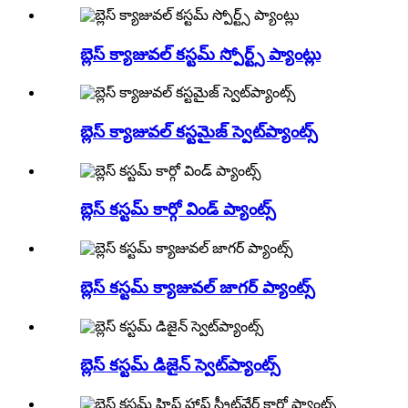
బ్లెస్ క్యాజువల్ కస్టమ్ స్పోర్ట్స్ ప్యాంట్లు
బ్లెస్ క్యాజువల్ కస్టమైజ్ స్వెట్‌ప్యాంట్స్
బ్లెస్ కస్టమ్ కార్గో విండ్ ప్యాంట్స్
బ్లెస్ కస్టమ్ క్యాజువల్ జాగర్ ప్యాంట్స్
బ్లెస్ కస్టమ్ డిజైన్ స్వెట్‌ప్యాంట్స్