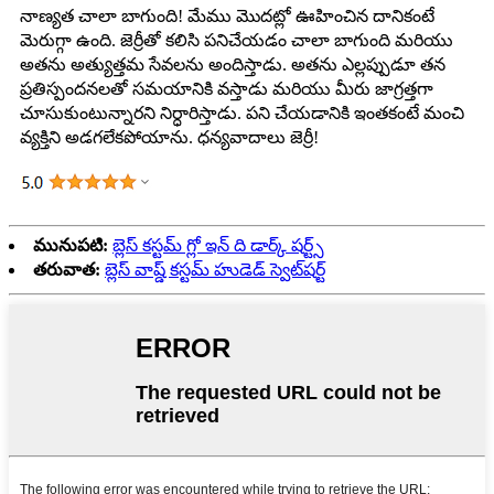
నాణ్యత చాలా బాగుంది! మేము మొదట్లో ఊహించిన దానికంటే
మెరుగ్గా ఉంది. జెర్రీతో కలిసి పనిచేయడం చాలా బాగుంది మరియు
అతను అత్యుత్తమ సేవలను అందిస్తాడు. అతను ఎల్లప్పుడూ తన
ప్రతిస్పందనలతో సమయానికి వస్తాడు మరియు మీరు జాగ్రత్తగా
చూసుకుంటున్నారని నిర్ధారిస్తాడు. పని చేయడానికి ఇంతకంటే మంచి
వ్యక్తిని అడగలేకపోయాను. ధన్యవాదాలు జెర్రీ!
మునుపటి:
బ్లెస్ కస్టమ్ గ్లో ఇన్ ది డార్క్ షర్ట్స్
తరువాత:
బ్లెస్ వాష్డ్ కస్టమ్ హుడెడ్ స్వెట్‌షర్ట్