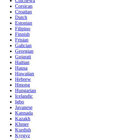
Chichewa
Corsican
Croatian
Dutch
Estonian
Filipino
Finnish
Frisian
Galician
Georgian
Gujarati
Haitian
Hausa
Hawaiian
Hebrew
Hmong
Hungarian
Icelandic
Igbo
Javanese
Kannada
Kazakh
Khmer
Kurdish
Kyrgyz