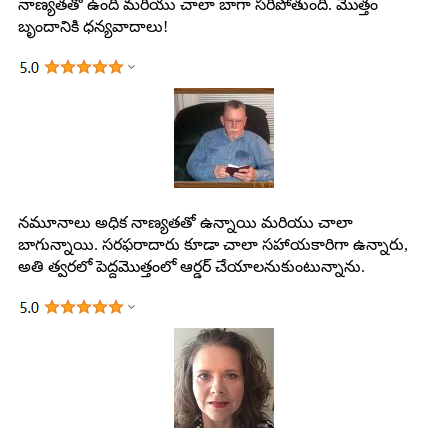
నాణ్యతతో ఉంది మరియు చాలా బాగా సరిపోతుంది. మొత్తం
బృందానికి ధన్యవాదాలు!
నమూనాలు అధిక నాణ్యతతో ఉన్నాయి మరియు చాలా
బాగున్నాయి. సరఫరాదారు కూడా చాలా సహాయకారిగా ఉన్నారు,
అతి త్వరలో పెద్దమొత్తంలో ఆర్డర్ చేయాలనుకుంటున్నాను.