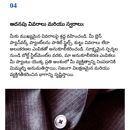
04
అదనపు వివరాలు మరియు స్వరాలు:
మీకు ముఖ్యమైన వివరాలపై శ్రద్ధ వహించండి. మీ బ్లెస్
ప్యాచ్‌వర్క్ ప్యాంట్‌లను పాకెట్ స్టైల్స్, కుట్టు వివరాలు లేదా
అలంకరణల ఎంపికతో అనుకూలీకరించండి. సూక్ష్మమైన స్పర్శల
నుండి బోల్డ్ స్టేట్‌మెంట్‌ల వరకు, మా అనుకూలీకరణ ఎంపికలు
మీ ప్యాంటు యొక్క ప్రతి అంశంలో మీ వ్యక్తిత్వాన్ని నింపడానికి
మిమ్మల్ని అనుమతిస్తాయి, నిజంగా విలక్షణమైన మరియు
వ్యక్తిగతీకరించిన భాగాన్ని సృష్టిస్తాయి.