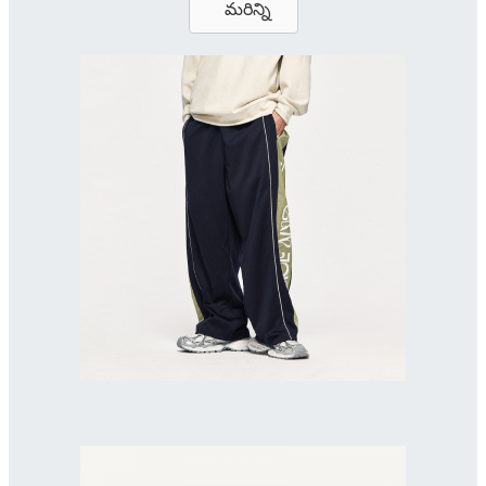
మరిన్ని