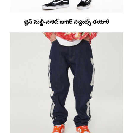
బ్లెస్ మల్టీ-పాకెట్ జాగర్ ప్యాంట్స్ తయారీ