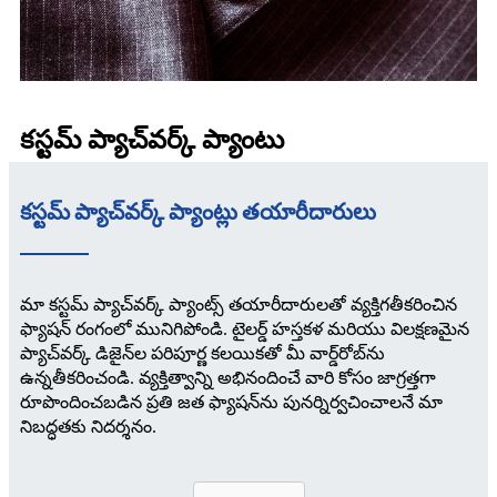
కస్టమ్ ప్యాచ్‌వర్క్ ప్యాంటు
కస్టమ్ ప్యాచ్‌వర్క్ ప్యాంట్లు తయారీదారులు
మా కస్టమ్ ప్యాచ్‌వర్క్ ప్యాంట్స్ తయారీదారులతో వ్యక్తిగతీకరించిన
ఫ్యాషన్ రంగంలో మునిగిపోండి. టైలర్డ్ హస్తకళ మరియు విలక్షణమైన
ప్యాచ్‌వర్క్ డిజైన్‌ల పరిపూర్ణ కలయికతో మీ వార్డ్‌రోబ్‌ను
ఉన్నతీకరించండి. వ్యక్తిత్వాన్ని అభినందించే వారి కోసం జాగ్రత్తగా
రూపొందించబడిన ప్రతి జత ఫ్యాషన్‌ను పునర్నిర్వచించాలనే మా
నిబద్ధతకు నిదర్శనం.