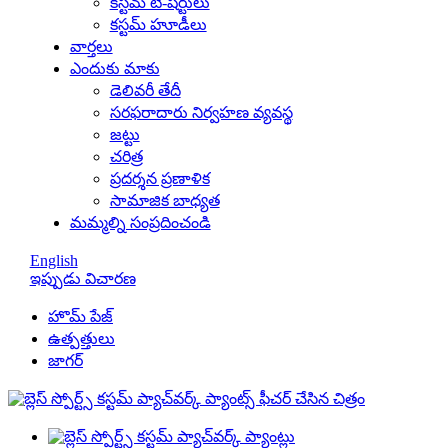
కస్టమ్ టీ-షర్టులు
కస్టమ్ హూడీలు
వార్తలు
ఎందుకు మాకు
డెలివరీ తేదీ
సరఫరాదారు నిర్వహణ వ్యవస్థ
జట్టు
చరిత్ర
ప్రదర్శన ప్రణాళిక
సామాజిక బాధ్యత
మమ్మల్ని సంప్రదించండి
English
ఇప్పుడు విచారణ
హొమ్ పేజ్
ఉత్పత్తులు
జాగర్