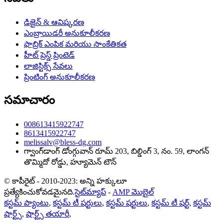
డిజైన్ & ఆవిష్కరణ
ఎంబ్రాయిడరీ అనుకూలీకరణ
ఫాబ్రిక్ ఎంపిక మరియు సాంకేతికత
హీట్ ప్రెస్డ్ ప్రింటెడ్
లాజిస్టిక్స్ సేవలు
ప్రింటింగ్ అనుకూలీకరణ
సమాచారం
008613415922747
8613415922747
melissalv@bless-dg.com
గ్వాంగ్‌డాంగ్ డోంగ్గువాన్ రూమ్ 203, బిల్డింగ్ 3, నం. 59, లాంగన్
తొమ్మిదో రోడ్డు, హ్యూమెన్ టౌన్
© కాపీరైట్ - 2010-2023: అన్ని హక్కులూ
ప్రత్యేకించుకోవడమైనది.
సైట్‌మ్యాప్
-
AMP మొబైల్
కస్టమ్ ప్యాంటు
,
కస్టమ్ టీ షర్టులు
,
కస్టమ్ షర్టులు
,
కస్టమ్ టీ షర్ట్
,
కస్టమ్
షార్ట్స్
,
షార్ట్స్ తయారీ
,