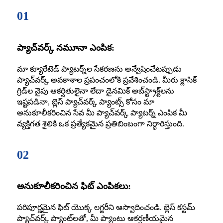
01
ప్యాచ్‌వర్క్ నమూనా ఎంపిక:
మా క్యూరేటెడ్ ప్యాటర్న్‌ల సేకరణను అన్వేషించేటప్పుడు
ప్యాచ్‌వర్క్ అవకాశాల ప్రపంచంలోకి ప్రవేశించండి. మీరు క్లాసిక్
గ్రిడ్‌ల వైపు ఆకర్షితులైనా లేదా డైనమిక్ అబ్‌స్ట్రాక్ట్‌లను
ఇష్టపడినా, బ్లెస్ ప్యాచ్‌వర్క్ ప్యాంట్స్ కోసం మా
అనుకూలీకరించిన సేవ మీ ప్యాచ్‌వర్క్ ప్యాటర్న్ ఎంపిక మీ
వ్యక్తిగత శైలికి ఒక ప్రత్యేకమైన ప్రతిబింబంగా నిర్ధారిస్తుంది.
02
అనుకూలీకరించిన ఫిట్ ఎంపికలు:
పరిపూర్ణమైన ఫిట్ యొక్క లగ్జరీని ఆస్వాదించండి. బ్లెస్ కస్టమ్
ప్యాచ్‌వర్క్ ప్యాంట్‌లతో, మీ ప్యాంటు ఆకర్షణీయమైన