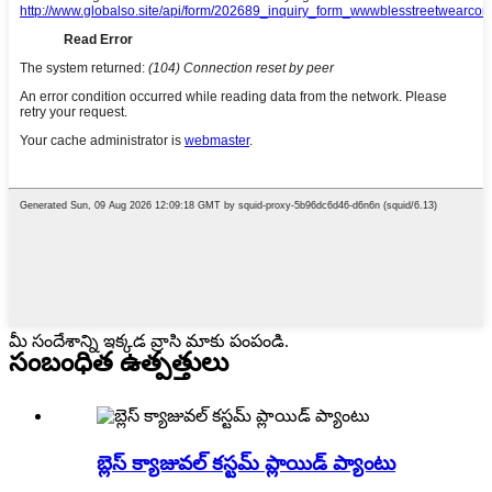
మీ సందేశాన్ని ఇక్కడ వ్రాసి మాకు పంపండి.
సంబంధిత ఉత్పత్తులు
బ్లెస్ క్యాజువల్ కస్టమ్ ప్లాయిడ్ ప్యాంటు