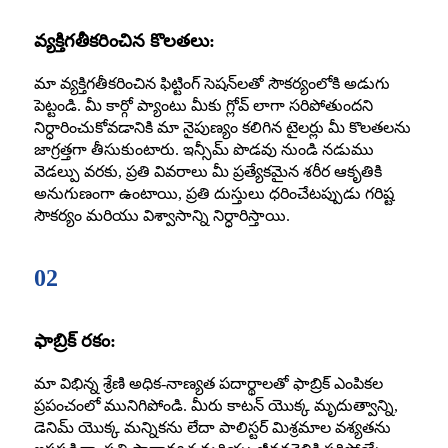
వ్యక్తిగతీకరించిన కొలతలు:
మా వ్యక్తిగతీకరించిన ఫిట్టింగ్ సెషన్‌లతో సౌకర్యంలోకి అడుగు
పెట్టండి. మీ కార్గో ప్యాంటు మీకు గ్లోవ్ లాగా సరిపోతుందని
నిర్ధారించుకోవడానికి మా నైపుణ్యం కలిగిన టైలర్లు మీ కొలతలను
జాగ్రత్తగా తీసుకుంటారు. ఇన్సీమ్ పొడవు నుండి నడుము
వెడల్పు వరకు, ప్రతి వివరాలు మీ ప్రత్యేకమైన శరీర ఆకృతికి
అనుగుణంగా ఉంటాయి, ప్రతి దుస్తులు ధరించేటప్పుడు గరిష్ట
సౌకర్యం మరియు విశ్వాసాన్ని నిర్ధారిస్తాయి.
02
ఫాబ్రిక్ రకం:
మా విభిన్న శ్రేణి అధిక-నాణ్యత పదార్థాలతో ఫాబ్రిక్ ఎంపికల
ప్రపంచంలో మునిగిపోండి. మీరు కాటన్ యొక్క మృదుత్వాన్ని,
డెనిమ్ యొక్క మన్నికను లేదా పాలిస్టర్ మిశ్రమాల వశ్యతను