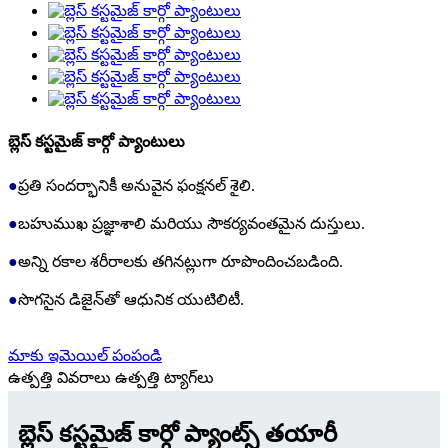
బ్లెస్ కస్టమైజ్ కార్గో ప్యాంటులు
●
ప్రతి సందర్భానికీ అనువైన ఫంక్షనల్ శైలి.
●
బహుముఖ ప్రజ్ఞాశాలి మరియు సౌకర్యవంతమైన దుస్తులు.
●
అన్ని రకాల శరీరాలకు తగినట్లుగా రూపొందించబడింది.
●
సొగసైన డిజైన్‌తో ఆధునిక యుటిలిటీ.
మాకు ఇమెయిల్ పంపండి
ఉత్పత్తి వివరాలు
ఉత్పత్తి ట్యాగ్‌లు
బ్లెస్ కస్టమైజ్ కార్గో ప్యాంట్స్ తయారీ