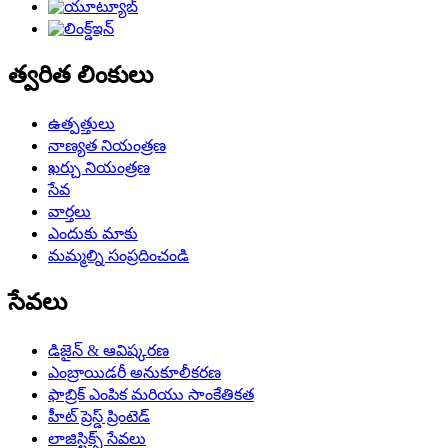
త్వరిత లింకులు
ఉత్పత్తులు
నాణ్యత నియంత్రణ
ఖర్చు నియంత్రణ
సేవ
వార్తలు
ఎందుకు మాకు
మమ్మల్ని సంప్రదించండి
సేవలు
డిజైన్ & ఆవిష్కరణ
ఎంబ్రాయిడరీ అనుకూలీకరణ
ఫాబ్రిక్ ఎంపిక మరియు సాంకేతికత
హీట్ ప్రెస్డ్ ప్రింటెడ్
లాజిస్టిక్స్ సేవలు