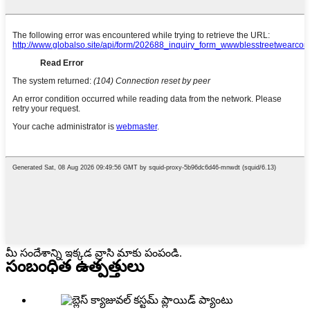
మీ సందేశాన్ని ఇక్కడ వ్రాసి మాకు పంపండి.
సంబంధిత ఉత్పత్తులు