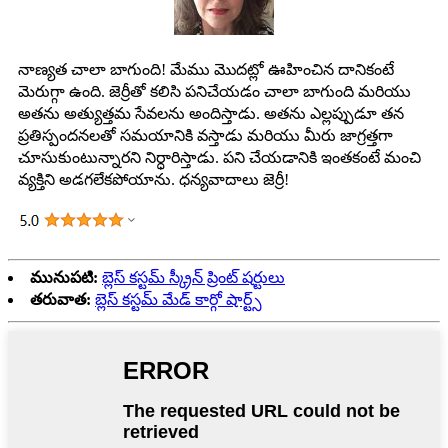
నాణ్యత చాలా బాగుంది! మేము మొదట్లో ఊహించిన దానికంటే
మెరుగ్గా ఉంది. జెర్రీతో కలిసి పనిచేయడం చాలా బాగుంది మరియు
అతను అత్యుత్తమ సేవలను అందిస్తాడు. అతను ఎల్లప్పుడూ తన
ప్రతిస్పందనలతో సమయానికి వస్తాడు మరియు మీరు జాగ్రత్తగా
చూసుకుంటున్నారని నిర్ధారిస్తాడు. పని చేయడానికి ఇంతకంటే మంచి
వ్యక్తిని అడగలేకపోయాను. ధన్యవాదాలు జెర్రీ!
మునుపటి:
బ్లెస్ కస్టమ్ స్క్రీన్ ప్రింట్ షర్టులు
తరువాత:
బ్లెస్ కస్టమ్ మేడ్ కార్గో షార్ట్స్