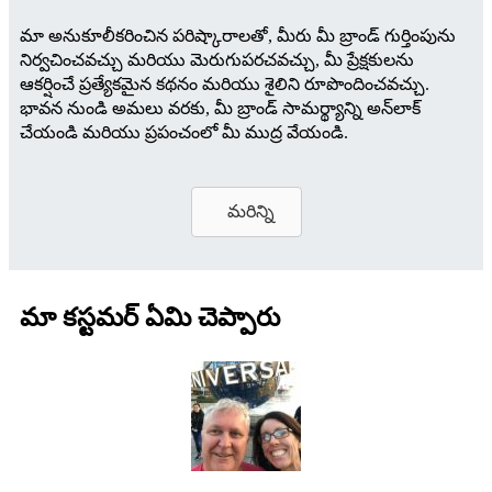
మా అనుకూలీకరించిన పరిష్కారాలతో, మీరు మీ బ్రాండ్ గుర్తింపును
నిర్వచించవచ్చు మరియు మెరుగుపరచవచ్చు, మీ ప్రేక్షకులను
ఆకర్షించే ప్రత్యేకమైన కథనం మరియు శైలిని రూపొందించవచ్చు.
భావన నుండి అమలు వరకు, మీ బ్రాండ్ సామర్థ్యాన్ని అన్‌లాక్
చేయండి మరియు ప్రపంచంలో మీ ముద్ర వేయండి.
మరిన్ని
మా కస్టమర్ ఏమి చెప్పారు