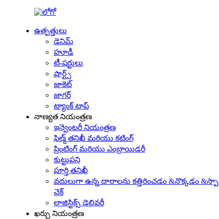
ఉత్పత్తులు
డెనిమ్
హూడీ
టీ-షర్టులు
షార్ట్స్
జాకెట్
జాగర్
ట్యాంక్ టాప్
నాణ్యత నియంత్రణ
ఇన్వెంటరీ నియంత్రణ
ఫిల్మ్ తనిఖీ మరియు కటింగ్
ప్రింటింగ్ మరియు ఎంబ్రాయిడరీ
కుట్టుపని
పూర్తి తనిఖీ
వదులుగా ఉన్న దారాలను కత్తిరించడం &నొక్కడం &స్పా
చెక్
లాజిస్టిక్స్ డెలివరీ
ఖర్చు నియంత్రణ