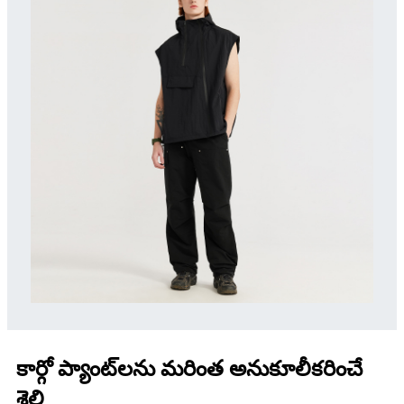
కార్గో ప్యాంట్‌లను మరింత అనుకూలీకరించే
శైలి