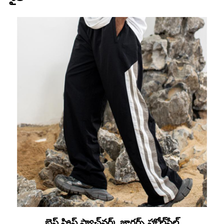
బ్లెస్ స్ట్రిప్డ్ ప్యాచ్‌వర్క్ జాగర్స్ హోల్‌సేల్