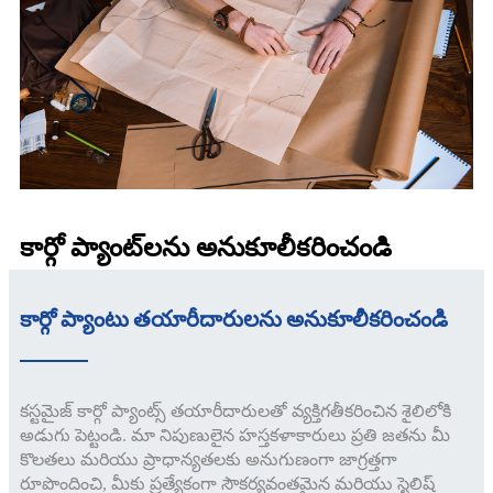
కార్గో ప్యాంట్‌లను అనుకూలీకరించండి
కార్గో ప్యాంటు తయారీదారులను అనుకూలీకరించండి
కస్టమైజ్ కార్గో ప్యాంట్స్ తయారీదారులతో వ్యక్తిగతీకరించిన శైలిలోకి
అడుగు పెట్టండి. మా నిపుణులైన హస్తకళాకారులు ప్రతి జతను మీ
కొలతలు మరియు ప్రాధాన్యతలకు అనుగుణంగా జాగ్రత్తగా
రూపొందించి, మీకు ప్రత్యేకంగా సౌకర్యవంతమైన మరియు స్టైలిష్