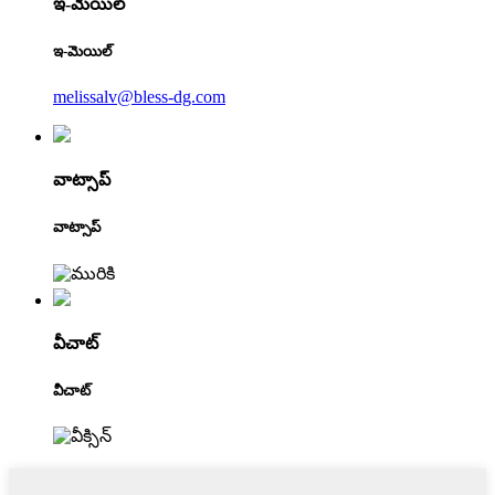
ఇ-మెయిల్
ఇ-మెయిల్
melissalv@bless-dg.com
వాట్సాప్
వాట్సాప్
వీచాట్
వీచాట్