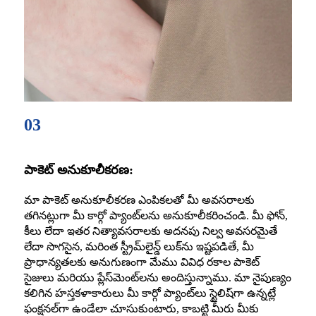
03
పాకెట్ అనుకూలీకరణ:
మా పాకెట్ అనుకూలీకరణ ఎంపికలతో మీ అవసరాలకు
తగినట్లుగా మీ కార్గో ప్యాంట్‌లను అనుకూలీకరించండి. మీ ఫోన్,
కీలు లేదా ఇతర నిత్యావసరాలకు అదనపు నిల్వ అవసరమైతే
లేదా సొగసైన, మరింత స్ట్రీమ్‌లైన్డ్ లుక్‌ను ఇష్టపడితే, మీ
ప్రాధాన్యతలకు అనుగుణంగా మేము వివిధ రకాల పాకెట్
సైజులు మరియు ప్లేస్‌మెంట్‌లను అందిస్తున్నాము. మా నైపుణ్యం
కలిగిన హస్తకళాకారులు మీ కార్గో ప్యాంట్‌లు స్టైలిష్‌గా ఉన్నట్లే
ఫంక్షనల్‌గా ఉండేలా చూసుకుంటారు, కాబట్టి మీరు మీకు