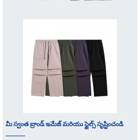
మీ స్వంత బ్రాండ్ ఇమేజ్ మరియు స్టైల్స్ సృష్టించండి