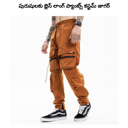
పురుషులకు బ్లెస్ లాంగ్ ప్యాంట్స్ కస్టమ్ జాగర్