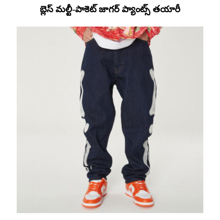
బ్లెస్ మల్టీ-పాకెట్ జాగర్ ప్యాంట్స్ తయారీ