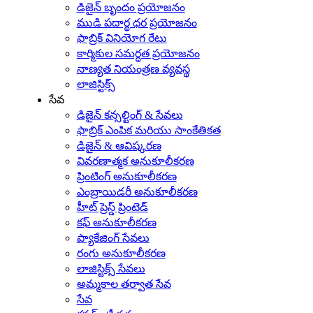
డిజైన్ బృందం ప్రయోజనం
ముడి పదార్థ ధర ప్రయోజనం
ఫాబ్రిక్ వినియోగ రేటు
కార్మికుల సమర్థత ప్రయోజనం
నాణ్యత నియంత్రణ వ్యవస్థ
లాజిస్టిక్స్
సేవ
డిజైన్ కన్సల్టింగ్ & సేవలు
ఫాబ్రిక్ ఎంపిక మరియు సాంకేతికత
డిజైన్ & ఆవిష్కరణ
వివరణాత్మక అనుకూలీకరణ
ప్రింటింగ్ అనుకూలీకరణ
ఎంబ్రాయిడరీ అనుకూలీకరణ
హీట్ ప్రెస్డ్ ప్రింటెడ్
కఫ్ అనుకూలీకరణ
ప్యాకేజింగ్ సేవలు
రంగు అనుకూలీకరణ
లాజిస్టిక్స్ సేవలు
అమ్మకాల తర్వాత సేవ
సేవ