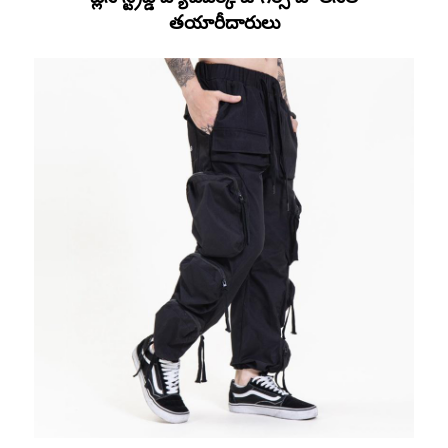
తయారీదారులు