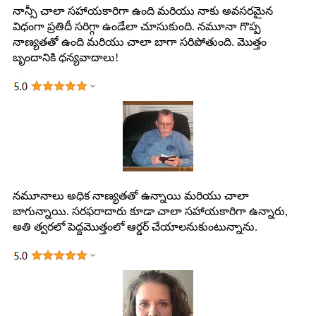
నాన్సీ చాలా సహాయకారిగా ఉంది మరియు నాకు అవసరమైన
విధంగా ప్రతిదీ సరిగ్గా ఉండేలా చూసుకుంది. నమూనా గొప్ప
నాణ్యతతో ఉంది మరియు చాలా బాగా సరిపోతుంది. మొత్తం
బృందానికి ధన్యవాదాలు!
నమూనాలు అధిక నాణ్యతతో ఉన్నాయి మరియు చాలా
బాగున్నాయి. సరఫరాదారు కూడా చాలా సహాయకారిగా ఉన్నారు,
అతి త్వరలో పెద్దమొత్తంలో ఆర్డర్ చేయాలనుకుంటున్నాను.