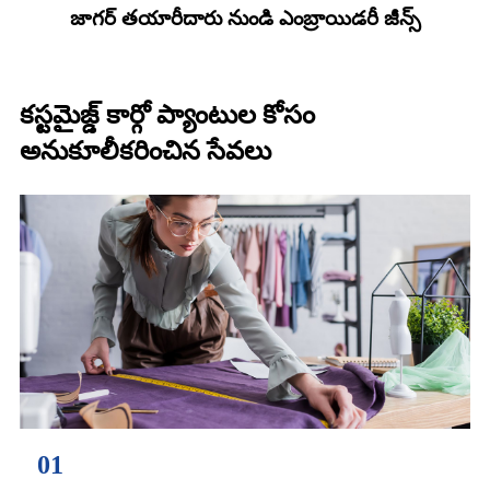
జాగర్ తయారీదారు నుండి ఎంబ్రాయిడరీ జీన్స్
కస్టమైజ్డ్ కార్గో ప్యాంటుల కోసం
అనుకూలీకరించిన సేవలు
01