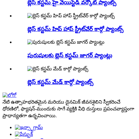
బ్లెస్ కస్టమ్ హై వెయిస్టెడ్ వర్కౌట్ ప్యాంట్స్
బ్లెస్ కస్టమ్ హిప్ హాప్ స్ట్రీట్‌వేర్ కార్గో ప్యాంట్స్
పురుషులకు బ్లెస్ కస్టమ్ జాగర్ ప్యాంట్లు
బ్లెస్ కస్టమ్ మేడ్ కార్గో ప్యాంట్స్
నేటి ఉత్సాహభరితమైన మరియు డైనమిక్ జీవనశైలిని స్వీకరించే
ధోరణిలో, ఫ్యాషన్-ముందుకు సాగే వ్యక్తికి వీధి దుస్తులు ప్రపంచవ్యాప్తంగా
ప్రాధాన్యతగా ఉద్భవించాయి.