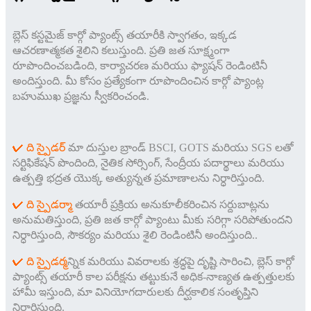
బ్లెస్ కస్టమైజ్ కార్గో ప్యాంట్స్ తయారీకి స్వాగతం, ఇక్కడ
ఆచరణాత్మకత శైలిని కలుస్తుంది. ప్రతి జత సూక్ష్మంగా
రూపొందించబడింది, కార్యాచరణ మరియు ఫ్యాషన్ రెండింటినీ
అందిస్తుంది. మీ కోసం ప్రత్యేకంగా రూపొందించిన కార్గో ప్యాంట్ల
బహుముఖ ప్రజ్ఞను స్వీకరించండి.
✔ ది స్పైడర్
మా దుస్తుల బ్రాండ్ BSCI, GOTS మరియు SGS లతో
సర్టిఫికేషన్ పొందింది, నైతిక సోర్సింగ్, సేంద్రీయ పదార్థాలు మరియు
ఉత్పత్తి భద్రత యొక్క అత్యున్నత ప్రమాణాలను నిర్ధారిస్తుంది.
✔ ది స్పైడర్
మా తయారీ ప్రక్రియ అనుకూలీకరించిన సర్దుబాట్లను
అనుమతిస్తుంది, ప్రతి జత కార్గో ప్యాంటు మీకు సరిగ్గా సరిపోతుందని
నిర్ధారిస్తుంది, సౌకర్యం మరియు శైలి రెండింటినీ అందిస్తుంది.
.
✔ ది స్పైడర్
మన్నిక మరియు వివరాలకు శ్రద్ధపై దృష్టి సారించి, బ్లెస్ కార్గో
ప్యాంట్స్ తయారీ కాల పరీక్షను తట్టుకునే అధిక-నాణ్యత ఉత్పత్తులకు
హామీ ఇస్తుంది, మా వినియోగదారులకు దీర్ఘకాలిక సంతృప్తిని
నిర్ధారిస్తుంది.