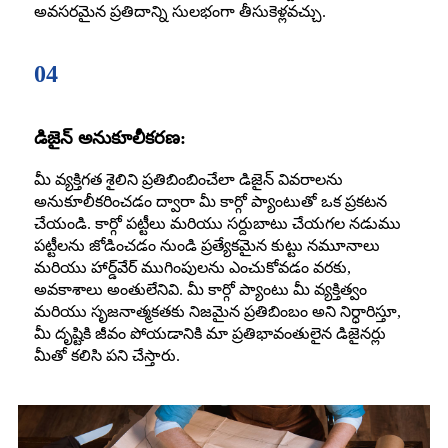
అవసరమైన ప్రతిదాన్ని సులభంగా తీసుకెళ్లవచ్చు.
04
డిజైన్ అనుకూలీకరణ:
మీ వ్యక్తిగత శైలిని ప్రతిబింబించేలా డిజైన్ వివరాలను
అనుకూలీకరించడం ద్వారా మీ కార్గో ప్యాంటుతో ఒక ప్రకటన
చేయండి. కార్గో పట్టీలు మరియు సర్దుబాటు చేయగల నడుము
పట్టీలను జోడించడం నుండి ప్రత్యేకమైన కుట్టు నమూనాలు
మరియు హార్డ్‌వేర్ ముగింపులను ఎంచుకోవడం వరకు,
అవకాశాలు అంతులేనివి. మీ కార్గో ప్యాంటు మీ వ్యక్తిత్వం
మరియు సృజనాత్మకతకు నిజమైన ప్రతిబింబం అని నిర్ధారిస్తూ,
మీ దృష్టికి జీవం పోయడానికి మా ప్రతిభావంతులైన డిజైనర్లు
మీతో కలిసి పని చేస్తారు.