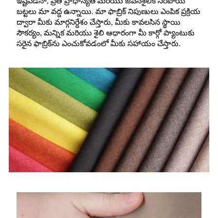
ఇష్టపడినా, ప్రతి ప్రాధాన్యత మరియు జీవనశైలికి సరిపోయే
బట్టలు మా వద్ద ఉన్నాయి. మా ఫాబ్రిక్ నిపుణులు ఎంపిక ప్రక్రియ
ద్వారా మీకు మార్గనిర్దేశం చేస్తారు, మీకు కావలసిన స్థాయి
సౌకర్యం, మన్నిక మరియు శైలి ఆధారంగా మీ కార్గో ప్యాంటుకు
సరైన ఫాబ్రిక్‌ను ఎంచుకోవడంలో మీకు సహాయం చేస్తారు.