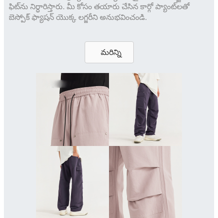
ఫిట్‌ను నిర్ధారిస్తారు. మీ కోసం తయారు చేసిన కార్గో ప్యాంట్‌లతో
బెస్పోక్ ఫ్యాషన్ యొక్క లగ్జరీని అనుభవించండి.
మరిన్ని