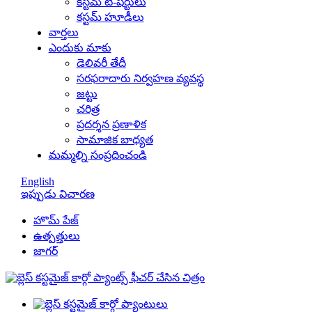
కస్టమ్ టీ-షర్టులు
కస్టమ్ హూడీలు
వార్తలు
ఎందుకు మాకు
డెలివరీ తేదీ
సరఫరాదారు నిర్వహణ వ్యవస్థ
జట్టు
చరిత్ర
ప్రదర్శన ప్రణాళిక
సామాజిక బాధ్యత
మమ్మల్ని సంప్రదించండి
English
ఇప్పుడు విచారణ
హొమ్ పేజ్
ఉత్పత్తులు
జాగర్