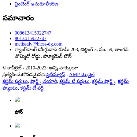
ప్రింటింగ్ అనుకూలీకరణ
సమాచారం
008613415922747
8613415922747
melissalv@bless-dg.com
గ్వాంగ్‌డాంగ్ డోంగ్గువాన్ రూమ్ 203, బిల్డింగ్ 3, నం. 59, లాంగన్
తొమ్మిదో రోడ్డు, హ్యూమెన్ టౌన్
© కాపీరైట్ - 2010-2023: అన్ని హక్కులూ
ప్రత్యేకించుకోవడమైనది.
సైట్‌మ్యాప్
-
AMP మొబైల్
కస్టమ్ షర్టులు
,
షార్ట్స్ తయారీ
,
కస్టమ్ టీ షర్టులు
,
కస్టమ్ షార్ట్స్
,
కస్టమ్
ప్యాంటు
,
కస్టమ్ టీ షర్ట్
,
ఫోన్