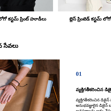
్ లోగో కస్టమ్ ప్రింట్ హూడీలు
బ్లెస్ ప్రింటెడ్ కస్టమ్ ల
ిన సేవలు
01
వ్యక్తిగతీకరించిన డి
వ్యక్తిగతీకరించిన డిజ
అనుభవజ్ఞులైన డిజైన్ బ
అవసరాలను అర్థం చేస