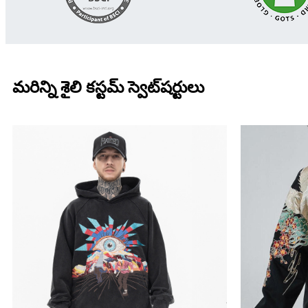
మరిన్ని శైలి కస్టమ్ స్వెట్‌షర్టులు