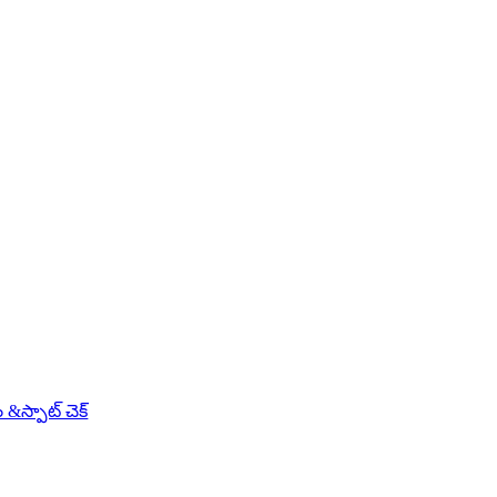
&స్పాట్ చెక్