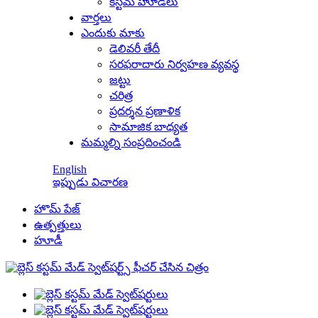
కస్టమ్ హూడీలు
వార్తలు
ఎందుకు మాకు
డెలివరీ తేదీ
సరఫరాదారు నిర్వహణ వ్యవస్థ
జట్టు
చరిత్ర
ప్రదర్శన ప్రణాళిక
సామాజిక బాధ్యత
మమ్మల్ని సంప్రదించండి
English
ఇప్పుడు విచారణ
హొమ్ పేజ్
ఉత్పత్తులు
హూడీ